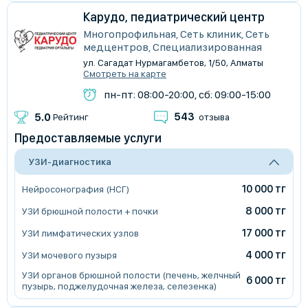
Карудо, педиатрический центр
Многопрофильная, Сеть клиник, Сеть
медцентров, Специализированная
ул. Сагадат Нурмагамбетов, 1/50, Алматы
Смотреть на карте
пн-пт: 08:00-20:00, сб: 09:00-15:00
543
5.0
Рейтинг
отзыва
Предоставляемые услуги
УЗИ-диагностика
10 000 тг
Нейросонография (НСГ)
8 000 тг
УЗИ брюшной полости + почки
17 000 тг
УЗИ лимфатических узлов
4 000 тг
УЗИ мочевого пузыря
УЗИ органов брюшной полости (печень, желчный
6 000 тг
пузырь, поджелудочная железа, селезенка)