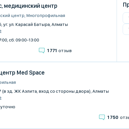
Пр
с, медицинский центр
ский центр, Многопрофильная
, уг. ул. Карасай Батыра, Алматы
е
:00, сб: 09:00-13:00
1 771
отзыв
центр Med Space
фильная
7 (в зд. ЖК Аэлита, вход со стороны двора), Алматы
е
суточно
1 750
отз