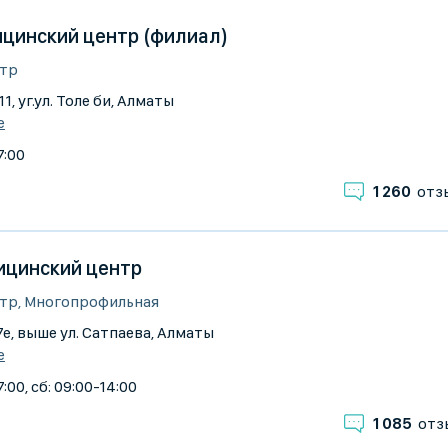
ицинский центр (филиал)
тр
11, уг.ул. Толе би, Алматы
е
7:00
1 260
отз
цинский центр
тр, Многопрофильная
7е, выше ул. Сатпаева, Алматы
е
:00, сб: 09:00-14:00
1 085
отз