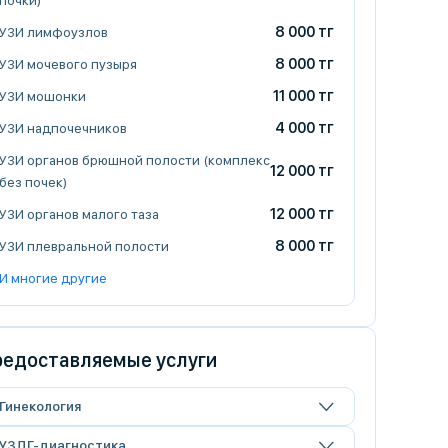
почки)
8 000 тг
УЗИ лимфоузлов
8 000 тг
УЗИ мочевого пузыря
11 000 тг
УЗИ мошонки
4 000 тг
УЗИ надпочечников
УЗИ органов брюшной полости (комплекс
12 000 тг
без почек)
12 000 тг
УЗИ органов малого таза
8 000 тг
УЗИ плевральной полости
И многие другие
едоставляемые услуги
Гинекология
УЗДГ-диагностика