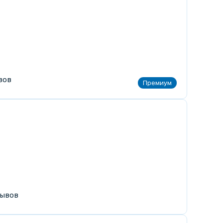
вов
ывов