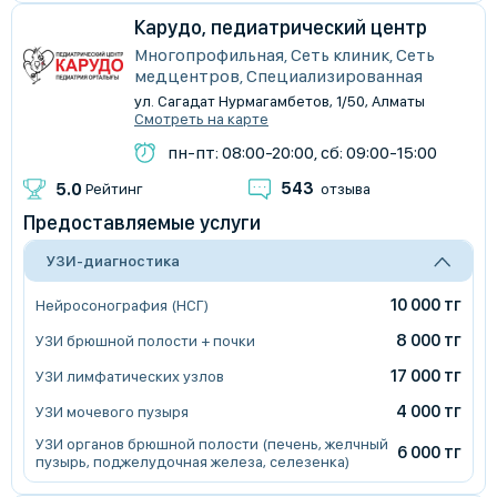
Карудо, педиатрический центр
Многопрофильная, Сеть клиник, Сеть
медцентров, Специализированная
ул. Сагадат Нурмагамбетов, 1/50, Алматы
Смотреть на карте
пн-пт: 08:00-20:00, сб: 09:00-15:00
543
5.0
Рейтинг
отзыва
Предоставляемые услуги
УЗИ-диагностика
10 000 тг
Нейросонография (НСГ)
8 000 тг
УЗИ брюшной полости + почки
17 000 тг
УЗИ лимфатических узлов
4 000 тг
УЗИ мочевого пузыря
УЗИ органов брюшной полости (печень, желчный
6 000 тг
пузырь, поджелудочная железа, селезенка)