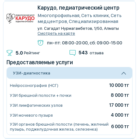
Карудо, педиатрический центр
Многопрофильная, Сеть клиник, Сеть
медцентров, Специализированная
ул. Сагадат Нурмагамбетов, 1/50, Алматы
Смотреть на карте
пн-пт: 08:00-20:00, сб: 09:00-15:00
543
5.0
Рейтинг
отзыва
Предоставляемые услуги
УЗИ-диагностика
10 000 тг
Нейросонография (НСГ)
8 000 тг
УЗИ брюшной полости + почки
17 000 тг
УЗИ лимфатических узлов
4 000 тг
УЗИ мочевого пузыря
УЗИ органов брюшной полости (печень, желчный
6 000 тг
пузырь, поджелудочная железа, селезенка)