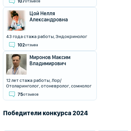
107
отзывов
Цой Нелля
Александровна
43 года стажа работы
,
Эндокринолог
102
отзыва
Миронов Максим
Владимирович
12 лет стажа работы
,
Лор/
Отоларинголог
,
отоневролог
,
сомнолог
75
отзывов
Победители конкурса 2024