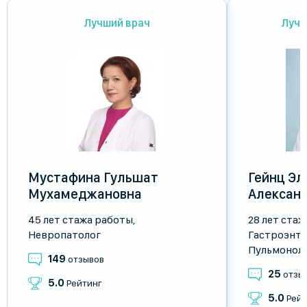
Лучший врач
Лучш
Мустафина Гульшат
Гейнц Эл
Мухамеджановна
Алексан
45 лет стажа работы
,
28 лет ста
Невропатолог
Гастроэнте
Пульмонол
149
отзывов
25
отзы
5.0
Рейтинг
5.0
Рейт