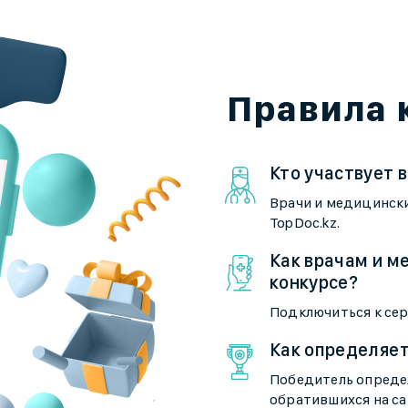
Правила 
Кто участвует в
Врачи и медицинск
TopDoc.kz.
Как врачам и м
конкурсе?
Подключиться к сер
Как определяе
Победитель опреде
обратившихся на са