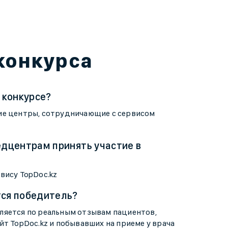
конкурса
 конкурсе?
ие центры, сотрудничающие с сервисом
едцентрам принять участие в
вису TopDoc.kz
тся победитель?
ляется по реальным отзывам пациентов,
йт TopDoc.kz и побывавших на приеме у врача