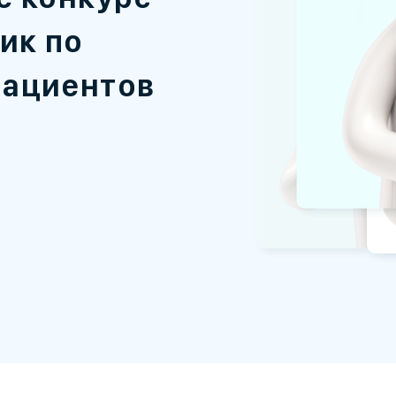
ик по
пациентов