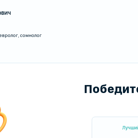
ович
евролог
,
сомнолог
Победите
Лучши