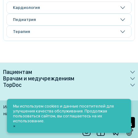
Кардиология
Педиатрия
Терапия
Пациентам
Врачам и медучреждениям
Врачи
TopDoc
Преимущества
Клиники
О сервисе
Тарифные планы
Лаборатории
Контакты
Мы используем cookies и данные посетителей для
Использование материалов разрешено только при
Медучреждениям
улучшения качества обслуживания. Продолжая
Услуги
Помощь
наличии активной ссылки на источник
пользоваться сайтом, вы соглашаетесь на их
Врачам
использование.
Блог
×
Личный кабинет
Пн-Пт: 9.00-18.00
Акции и скидки