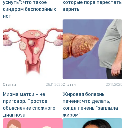
уснуть": что такое
которые пора перестать
синдром беспокойных
верить
ног
Статьи
25.11.2025
Статьи
20.11.2025
Миома матки − не
Жировая болезнь
приговор. Простое
печени: что делать,
объяснение сложного
когда печень "заплыла
диагноза
жиром"