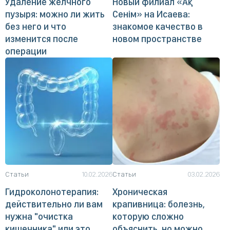
Удаление желчного
Новый филиал «Ақ
пузыря: можно ли жить
Сенім» на Исаева:
без него и что
знакомое качество в
изменится после
новом пространстве
операции
Статьи
10.02.2026
Статьи
03.02.2026
Гидроколонотерапия:
Хроническая
действительно ли вам
крапивница: болезнь,
нужна "очистка
которую сложно
кишечника" или это
объяснить, но можно