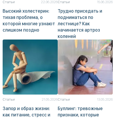
Статьи
22.06.2026
Статьи
15.06.2026
Высокий холестерин:
Трудно приседать и
тихая проблема, о
подниматься по
которой многие узнают
лестнице? Как
слишком поздно
начинается артроз
коленей
Статьи
21.05.2026
Статьи
13.05.2026
Запор и образ жизни:
Буллинг: тревожные
как питание, стресс и
признаки, которые