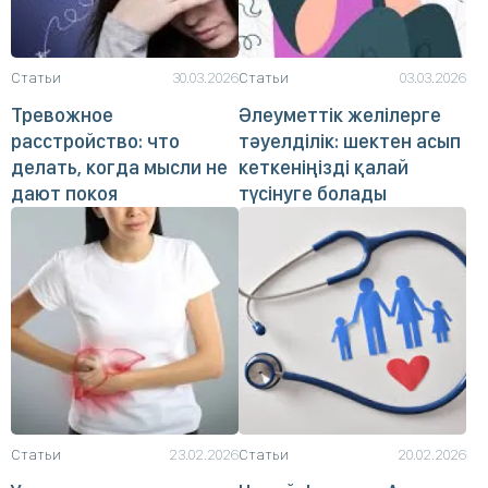
Статьи
30.03.2026
Статьи
03.03.2026
Тревожное
Әлеуметтік желілерге
расстройство: что
тәуелділік: шектен асып
делать, когда мысли не
кеткеніңізді қалай
дают покоя
түсінуге болады
Статьи
23.02.2026
Статьи
20.02.2026