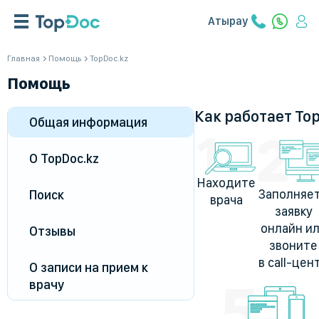
Атырау
Главная
Помощь
TopDoc.kz
Помощь
Как работает To
Общая информация
О TopDoc.kz
Находите
Заполняе
Поиск
врача
заявку
онлайн и
Отзывы
звоните
в call-цен
О записи на прием к
врачу