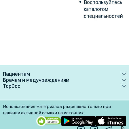
Воспользуйтесь
каталогом
специальностей
Пациентам
Врачам и медучреждениям
Врачи
TopDoc
Преимущества
Клиники
О сервисе
Тарифные планы
Лаборатории
Контакты
Использование материалов разрешено только при
Медучреждениям
Услуги
Помощь
наличии активной ссылки на источник
Врачам
Блог
Личный кабинет
Пн-Пт: 9.00-18.00