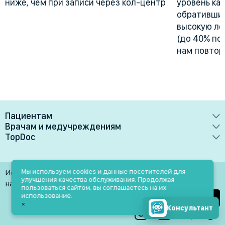
ниже, чем при записи через кол-центр
уровень ка
обративших
высокую лоя
(до 40% по
нам повтор
Пациентам
Врачам и медучреждениям
Врачи
TopDoc
Преимущества
Клиники
О сервисе
Тарифные планы
Лаборатории
Контакты
Мы используем cookies и данные посетителей для
Использование материалов разрешено только при
Медучреждениям
улучшения качества обслуживания. Продолжая
Услуги
Помощь
наличии активной ссылки на источник
пользоваться сайтом, вы соглашаетесь на их
Врачам
использование.
Блог
×
Консультант
Личный кабинет
Пн-Пт: 9.00-18.00
Акции и скидки