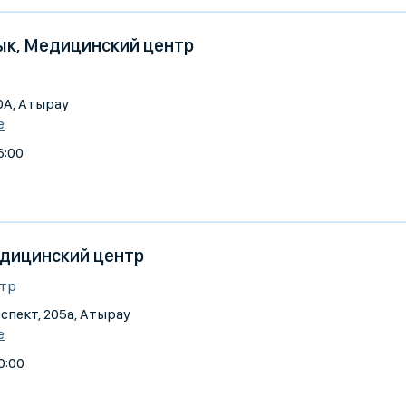
к, Медицинский центр
10А, Атырау
е
6:00
Медицинский центр
тр
спект, 205а, Атырау
е
0:00