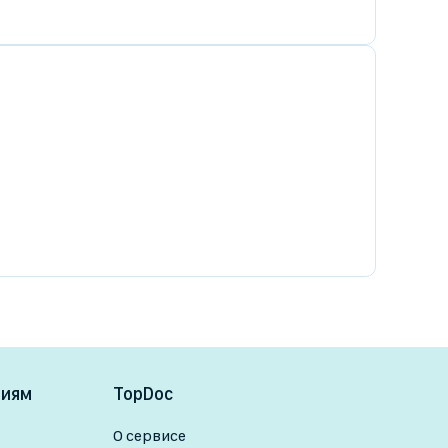
ниям
TopDoc
О сервисе