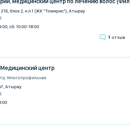
ии, медицинский центр по лечению волос (Фили
 21Б, блок 2, н.п.1 (ЖК "Томирис"), Атырау
е
:00, сб: 10:00-18:00
1
отзыв
c, Медицинский центр
тр, Многопрофильная
5Г, Атырау
е
8:00