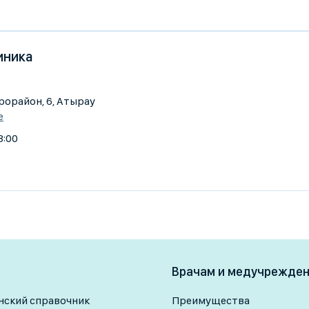
иника
орайон, 6, Атырау
е
8:00
Врачам и медучрежде
ский справочник
Преимущества