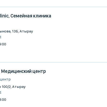
Clinic, Семейная клиника
ынова, 13Б, Атырау
е
9:00
s, Медицинский центр
 центр
 100/2, Атырау
е
8:00