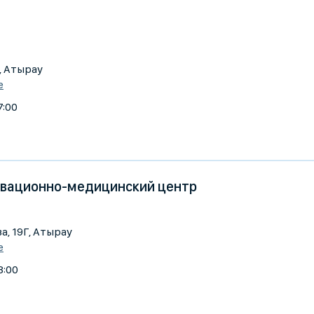
9, Атырау
е
7:00
овационно-медицинский центр
а, 19Г, Атырау
е
8:00