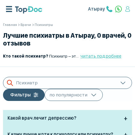
Атырау
Главная
Врачи
Психиатры
Лучшие психиатры в Атырау, 0 врачей, 0
отзывов
читать подробнее
Кто такой психиатр?
Психиатр – это врач, который занимается диагностикой, лечением и профилактикой психических расстройств. В отличие от психолога, психиатр имеет медицинское образование и право назначать медикаментозную терапию. Он работает с пациентами, страдающими депрессией, тревожными расстройствами, шизофренией, биполярным аффективным расстройством и другими психическими заболеваниями.
Психиатр
Фильтры
Какой врач лечит депрессию?
Депрессию лечит психиатр, особенно при тяжёлых
К кому лучше идти к психологу или психиатру?