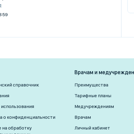
е
3:59
Врачам и медучрежде
ский справочник
Преимущества
ания
Тарифные планы
 использования
Медучреждениям
а о конфиденциальности
Врачам
е на обработку
Личный кабинет