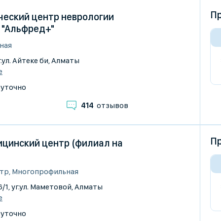
Пр
ческий центр неврологии
 "Альфред+"
ная
г.ул. Айтеке би, Алматы
е
суточно
414
отзывов
Пр
цинский центр (филиал на
тр, Многопрофильная
6/1, уг.ул. Маметовой, Алматы
е
суточно