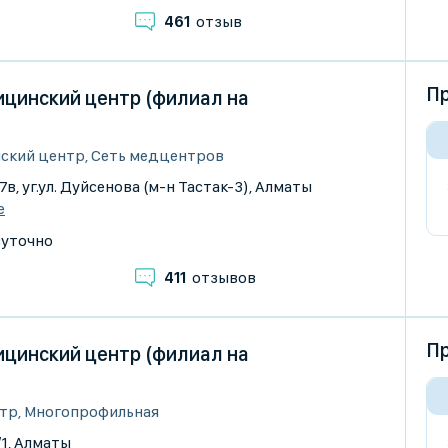
461
отзыв
Пр
цинский центр (филиал на
ский центр, Сеть медцентров
37в, уг.ул. Дуйсенова (м-н Тастак-3), Алматы
е
суточно
411
отзывов
Пр
цинский центр (филиал на
тр, Многопрофильная
/1, Алматы