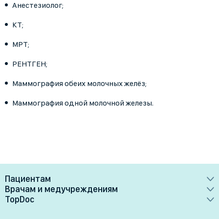
Анестезиолог;
КТ;
МРТ;
РЕНТГЕН;
Маммография обеих молочных желёз;
Маммография одной молочной железы.
Пациентам
Врачам и медучреждениям
Врачи
TopDoc
Преимущества
Клиники
О сервисе
Тарифные планы