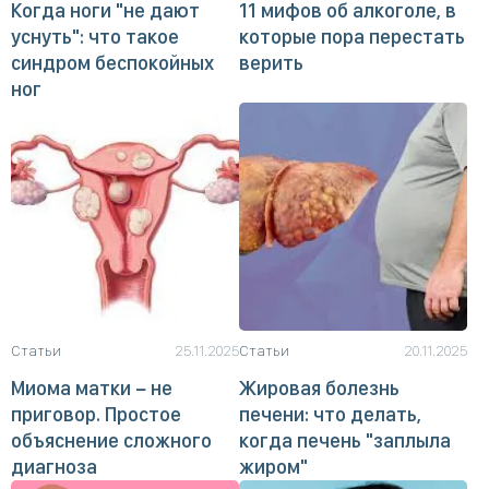
Когда ноги "не дают
11 мифов об алкоголе, в
уснуть": что такое
которые пора перестать
синдром беспокойных
верить
ног
Статьи
25.11.2025
Статьи
20.11.2025
Миома матки − не
Жировая болезнь
приговор. Простое
печени: что делать,
объяснение сложного
когда печень "заплыла
диагноза
жиром"