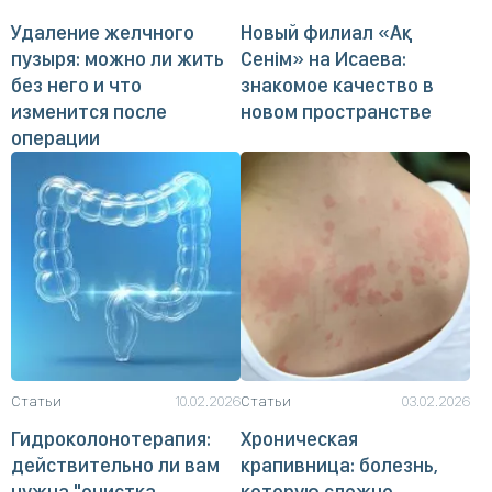
Удаление желчного
Новый филиал «Ақ
пузыря: можно ли жить
Сенім» на Исаева:
без него и что
знакомое качество в
изменится после
новом пространстве
операции
Статьи
10.02.2026
Статьи
03.02.2026
Гидроколонотерапия:
Хроническая
действительно ли вам
крапивница: болезнь,
нужна "очистка
которую сложно