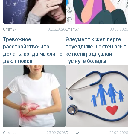
Статьи
30.03.2026
Статьи
03.03.2026
Тревожное
Әлеуметтік желілерге
расстройство: что
тәуелділік: шектен асып
делать, когда мысли не
кеткеніңізді қалай
дают покоя
түсінуге болады
Статьи
23.02.2026
Статьи
20.02.2026