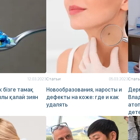
12.03.2023
Статьи
05.03.2023
Стат
 бізге тамақ
Новообразования, наросты и
Дер
ылы қалай зиян
дефекты на коже: где и как
Влад
удалять
атоп
дете