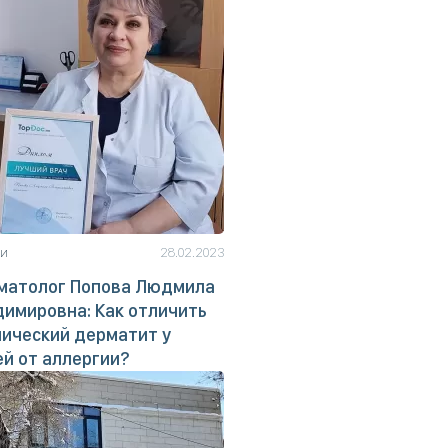
ьи
28.02.2023
матолог Попова Людмила
имировна: Как отличить
ический дерматит у
й от аллергии?