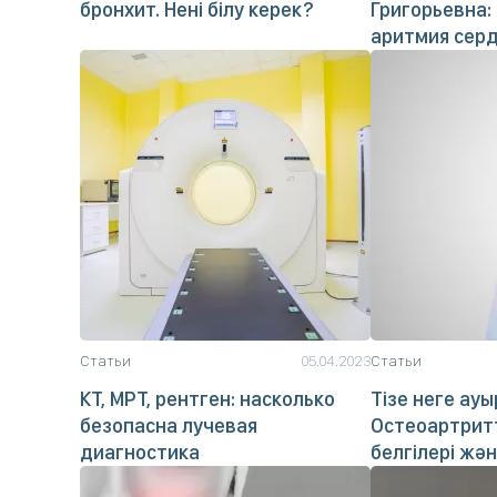
бронхит. Нені білу керек?
Григорьевна:
аритмия сер
Статьи
05.04.2023
Статьи
КТ, МРТ, рентген: насколько
Тізе неге ау
безопасна лучевая
Остеоартритт
диагностика
белгілері жән