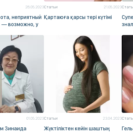
28.05.2023
Статьи
21.05.2023
Стат
ота, неприятный
Қартаюға қарсы тері күтімі
Супе
а — возможно, у
зна
01.05.2023
Статьи
23.04.2023
Стат
им Зинаида
Жүктіліктен кейін шаштың
Гель