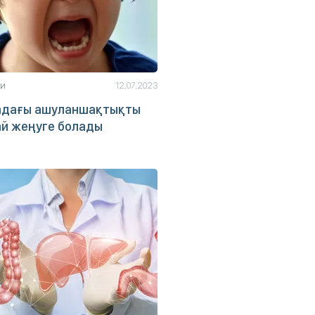
ьи
12.07.2023
адағы ашуланшақтықты
ай жеңуге болады