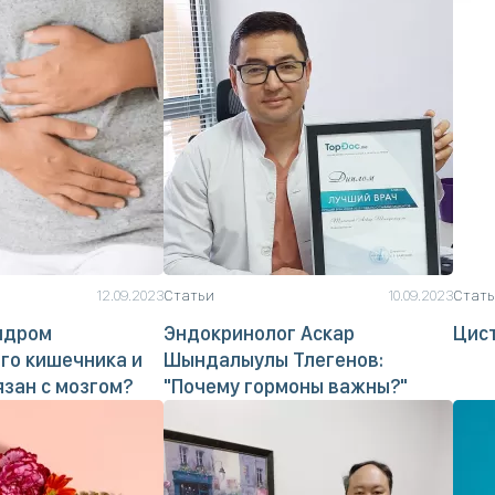
12.09.2023
Статьи
10.09.2023
Стат
ндром
Эндокринолог Аскар
Цист
го кишечника и
Шындалыулы Тлегенов:
язан с мозгом?
"Почему гормоны важны?"