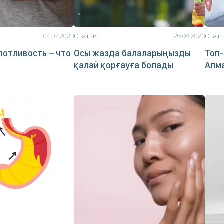
04.07.2023
Статьи
26.06.2023
Стат
отливость – что
Осы жазда балаларыңызды
Топ-
қалай қорғауға болады
Алм