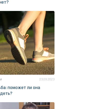
нет?
ьи
23.03.2023
ба: поможет ли она
удеть?