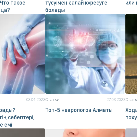
 Что такое
түсуімен қалай күресуге
или 
дца?
болады
03.04.2023
Статьи
27.03.2023
Стат
ырады?
Топ-5 неврологов Алматы
Ходь
ің себептері,
пох
е емі