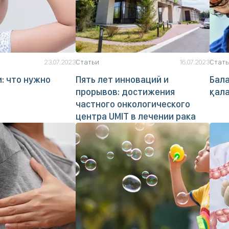
23.07.2023
Статьи
16.07.2023
Стат
: что нужно
Пять лет инноваций и
Бал
прорывов: достижения
қал
частного онкологического
центра UMIT в лечении рака