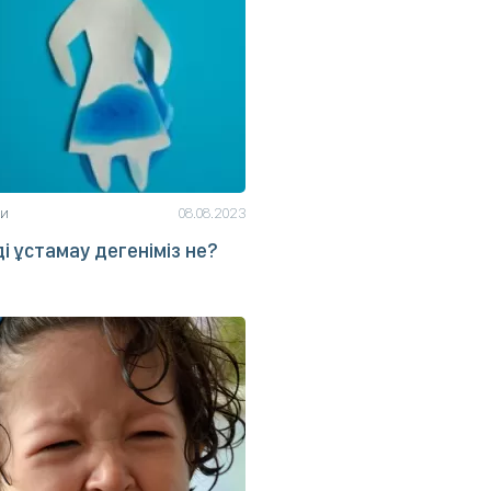
ьи
08.08.2023
і ұстамау дегеніміз не?