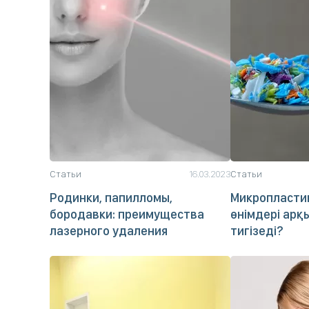
Статьи
16.03.2023
Статьи
Родинки, папилломы,
Микропластик
бородавки: преимущества
өнімдері арқ
лазерного удаления
тигізеді?