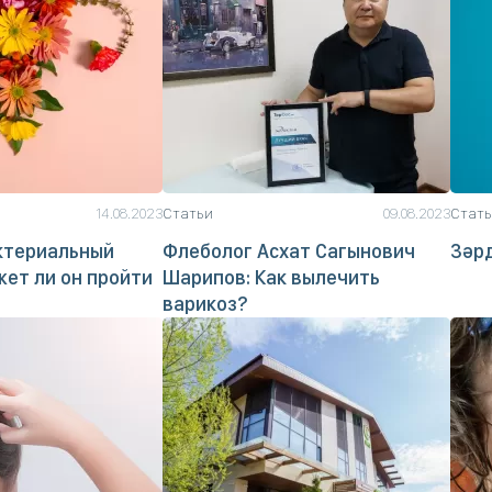
14.08.2023
Статьи
09.08.2023
Стат
ктериальный
Флеболог Асхат Сагынович
Зәрд
жет ли он пройти
Шарипов: Как вылечить
варикоз?