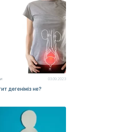
ьи
03.09.2023
ит дегеніміз не?