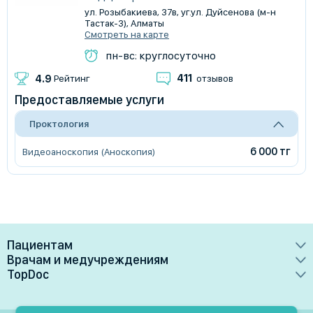
​ул. Розыбакиева, 37в, уг.ул. Дуйсенова (м-н
Тастак-3), Алматы
Смотреть на карте
пн-вс: круглосуточно
411
4.9
Рейтинг
отзывов
Предоставляемые услуги
Проктология
6 000 тг
Видеоаноскопия (Аноскопия)
Пациентам
Врачам и медучреждениям
Врачи
TopDoc
Преимущества
Клиники
О сервисе
Тарифные планы
Лаборатории