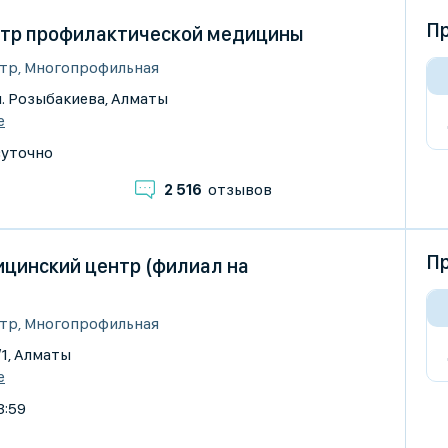
Пр
тр профилактической медицины
тр, Многопрофильная
 ул. Розыбакиева, Алматы
е
суточно
2 516
отзывов
Пр
цинский центр (филиал на
тр, Многопрофильная
/1, Алматы
е
3:59