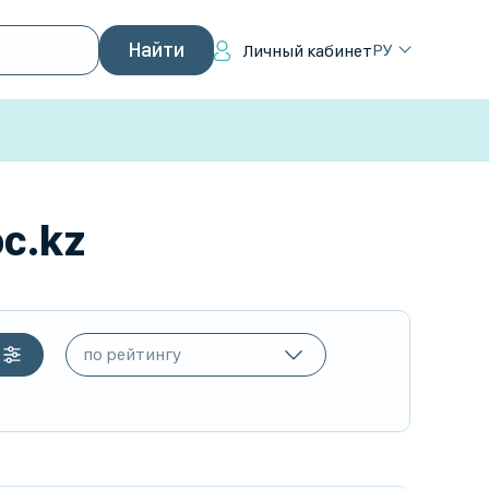
РУ
Личный кабинет
c.kz