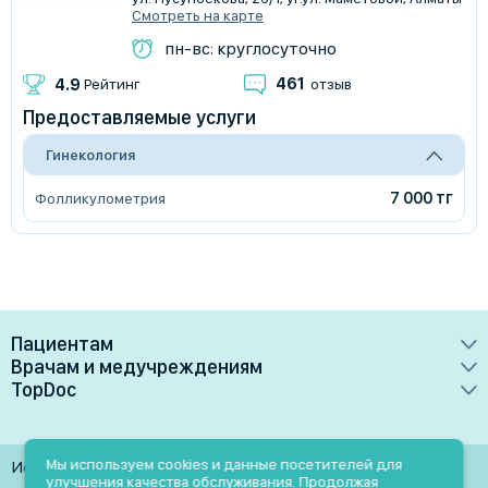
Смотреть на карте
пн-вс: круглосуточно
461
4.9
Рейтинг
отзыв
Предоставляемые услуги
Гинекология
7 000 тг
Фолликулометрия
Пациентам
Врачам и медучреждениям
Врачи
TopDoc
Преимущества
Клиники
О сервисе
Тарифные планы
Лаборатории
Контакты
Мы используем cookies и данные посетителей для
Использование материалов разрешено только при
Медучреждениям
улучшения качества обслуживания. Продолжая
Услуги