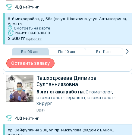
4.0
Рейтинг
8-й микрорайон, д. 58а (по ул. Шаляпина, уг.ул. Алтынсарина),
Алматы
Смотреть на карте
пн-пт: 09:00-18:00
2 500 тг
TopDoc.kz
Вс. 09 авг.
Пн. 10 авг.
Вт. 11 авг.
Оставить заявку
Ташходжаева Дилмира
Султанниязовна
9 лет стажа работы
,
Стоматолог
,
стоматолог-терапевт
,
стоматолог-
хирург
Врач
4.0
Рейтинг
пр. Сейфуллина 236, уг. пр. Рыскулова (рядом с БАКом),
Алматы