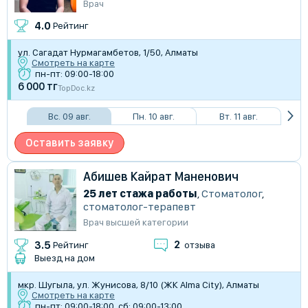
Врач
4.0
Рейтинг
ул. Сагадат Нурмагамбетов, 1/50, Алматы
Смотреть на карте
пн-пт: 09:00-18:00
6 000 тг
TopDoc.kz
Вс. 09 авг.
Пн. 10 авг.
Вт. 11 авг.
Оставить заявку
Абишев Кайрат Маненович
25 лет стажа работы
,
Стоматолог
,
стоматолог-терапевт
Врач высшей категории
2
3.5
Рейтинг
отзыва
Выезд на дом
мкр. Шугыла, ул. Жунисова, 8/10 (ЖК Alma City), Алматы
Смотреть на карте
пн-пт: 09:00-18:00, сб: 09:00-13:00