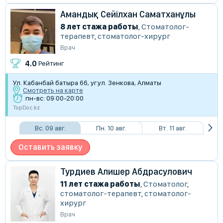
Амандық Сейілхан Саматханұлы
8 лет стажа работы
,
Стоматолог-
терапевт
,
стоматолог-хирург
Врач
4.0
Рейтинг
Ул. Кабанбай батыра 66, уг.ул. Зенкова, Алматы
Смотреть на карте
пн-вс: 09:00-20:00
TopDoc.kz
Вс. 09 авг.
Пн. 10 авг.
Вт. 11 авг.
Оставить заявку
Турдиев Алишер Абдрасулович
11 лет стажа работы
,
Стоматолог
,
стоматолог-терапевт
,
стоматолог-
хирург
Врач