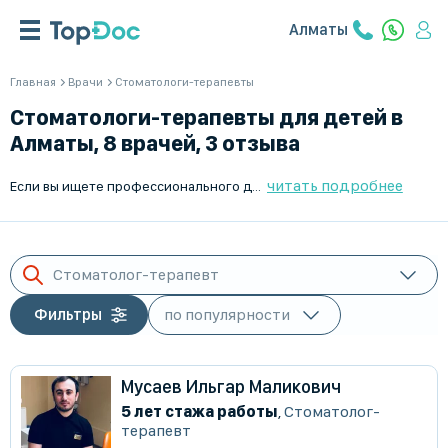
Алматы
Главная
Врачи
Стоматологи-терапевты
Стоматологи-терапевты для детей в
Алматы, 8 врачей, 3 отзыва
читать подробнее
Если вы ищете профессионального детского стоматолога-терапевта в Алматы, обращайтесь на TopDoc.kz. Мы предлагаем широкий выбор специалистов, готовых помочь вашему ребенку. Удобное расписание, квалифицированные врачи и возможность записаться на прием онлайн – все это доступно на нашем сайте. Забота о здоровье детей – приоритет для нас.
Стоматолог-терапевт
Фильтры
Мусаев Ильгар Маликович
5 лет стажа работы
,
Стоматолог-
терапевт