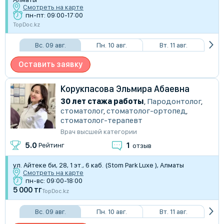
Смотреть на карте
пн-пт: 09:00-17:00
TopDoc.kz
Вс. 09 авг.
Пн. 10 авг.
Вт. 11 авг.
Оставить заявку
Корукпасова Эльмира Абаевна
30 лет стажа работы
,
Пародонтолог
,
стоматолог
,
стоматолог-ортопед
,
стоматолог-терапевт
Врач высшей категории
1
5.0
Рейтинг
отзыв
ул. Айтеке би, 28​, 1 эт., 6 каб. (Stom Park Luxe ), Алматы
Смотреть на карте
пн-вс: 09:00-18:00
5 000 тг
TopDoc.kz
Вс. 09 авг.
Пн. 10 авг.
Вт. 11 авг.