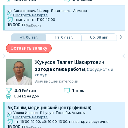
ул. Санаторная, 14, мкр. Баганашыл, Алматы
Смотреть на карте
пн,вт, чт,пт: 11:00-17:00
15 000 тг
TopDoc.kz
Чт. 06 авг.
Пт. 07 авг.
Сб. 08 авг.
Оставить заявку
Жунусов Талгат Шакиртович
33 года стажа работы
,
Сосудистый
хирург
Врач высшей категории
1
4.0
Рейтинг
отзыв
Выезд на дом
Ақ Сенім, медицинский центр (филиал)
ул. Ураза Исаева, 111, уг.ул. Толе би, Алматы
Смотреть на карте
чт: 16:00-19:00, сб: 10:00-13:00, пн-вс: круглосуточно
15 000 тг
TopDoc.kz