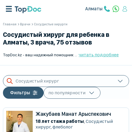
Алматы
Главная
Врачи
Cосудистые хирурги
Сосудистый хирург для ребенка в
Алматы, 3 врача, 75 отзывов
читать подробнее
TopDoc.kz - ваш надежный помощник в поиске лучшего сосудистого хирурга для ребенка в Алматы. Мы предлагаем удобный способ найти и записаться к высокопрофессиональным врачам. Работайте только с лучшими специалистами в своей области и будьте уверены в здоровье вашего ребенка. TopDoc.kz - качество и профессионализм.
Сосудистый хирург
Фильтры
Жакубаев Манат Арыспекович
18 лет стажа работы
,
Сосудистый
хирург
,
флеболог