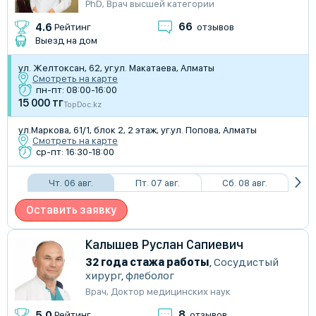
PhD
,
Врач высшей категории
66
4.6
Рейтинг
отзывов
Выезд на дом
ул. ​Желтоксан, 62, уг.ул. Макатаева, Алматы
Смотреть на карте
пн-пт: 08:00-16:00
15 000 тг
TopDoc.kz
ул.Маркова, 61/1​, блок 2, 2 этаж, уг.ул. Попова, Алматы
Смотреть на карте
ср-пт: 16:30-18:00
Чт. 06 авг.
Пт. 07 авг.
Сб. 08 авг.
Оставить заявку
Калышев Руслан Сапиевич
32 года стажа работы
,
Сосудистый
хирург
,
флеболог
Врач
,
Доктор медицинских наук
8
5.0
Рейтинг
отзывов