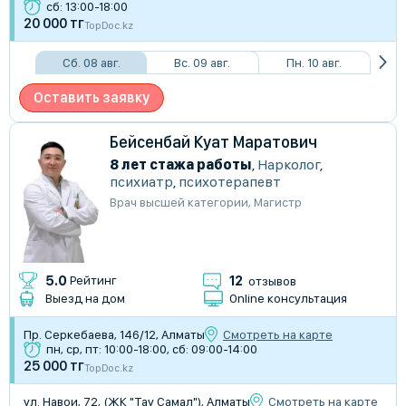
сб: 13:00-18:00
20 000 тг
TopDoc.kz
Сб. 08 авг.
Вс. 09 авг.
Пн. 10 авг.
Оставить заявку
Бейсенбай Куат Маратович
8 лет стажа работы
,
Нарколог
,
психиатр
,
психотерапевт
Врач высшей категории
,
Магистр
12
5.0
Рейтинг
отзывов
Выезд на дом
Online консультация
Пр. Серкебаева, 146/12, Алматы
Смотреть на карте
пн, ср, пт: 10:00-18:00, сб: 09:00-14:00
25 000 тг
TopDoc.kz
ул. Навои, 72, (ЖК "Тау Самал"), Алматы
Смотреть на карте