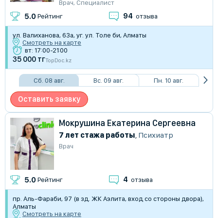
Врач
,
Специалист
94
5.0
Рейтинг
отзыва
ул. Валиханова, 63а, уг. ул. Толе би, Алматы
Смотреть на карте
вт: 17:00-21:00
35 000 тг
TopDoc.kz
Сб. 08 авг.
Вс. 09 авг.
Пн. 10 авг.
Оставить заявку
Мокрушина Екатерина Сергеевна
7 лет стажа работы
,
Психиатр
Врач
4
5.0
Рейтинг
отзыва
пр. Аль-Фараби, 97 (в зд. ЖК Аэлита, вход со стороны двора),
Алматы
Смотреть на карте