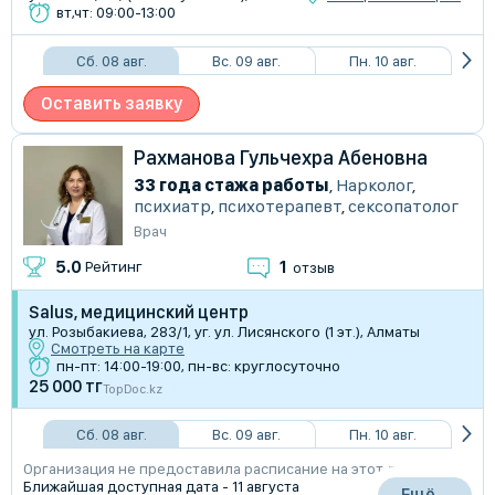
вт,чт: 09:00-13:00
Сб. 08 авг.
Вс. 09 авг.
Пн. 10 авг.
Оставить заявку
Рахманова Гульчехра Абеновна
33 года стажа работы
,
Нарколог
,
психиатр
,
психотерапевт
,
сексопатолог
Врач
1
5.0
Рейтинг
отзыв
Salus, медицинский центр
ул. Розыбакиева, 283/1, уг. ул. Лисянского (1 эт.), Алматы
Смотреть на карте
пн-пт: 14:00-19:00, пн-вс: круглосуточно
25 000 тг
TopDoc.kz
Сб. 08 авг.
Вс. 09 авг.
Пн. 10 авг.
Организация не предоставила расписание на этот день
Ближайшая доступная дата - 11 августа
Ещё...