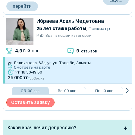
перейти
Ибраева Асель Медетовна
25 лет стажа работы
,
Психиатр
PhD
,
Врач высшей категории
9
4.9
Рейтинг
отзывов
ул. Валиханова, 63а, уг. ул. Толе би, Алматы
Смотреть на карте
чт: 16:30-19:50
35 000 тг
TopDoc.kz
Сб. 08 авг.
Вс. 09 авг.
Пн. 10 авг.
Оставить заявку
Какой врач лечит депрессию?