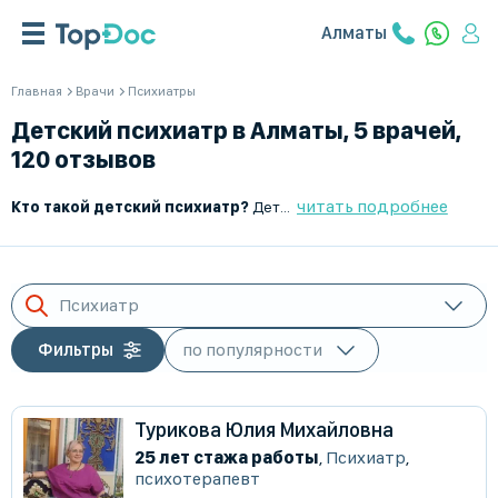
Алматы
Главная
Врачи
Психиатры
Детский психиатр в Алматы, 5 врачей,
120 отзывов
читать подробнее
Кто такой детский психиатр?
Детский психиатр — это врач, который занимается диагностикой, лечением и профилактикой психических и эмоциональных расстройств у детей и подростков. Он помогает выявлять отклонения в психическом развитии, корректировать поведенческие проблемы и назначать необходимую терапию.
Психиатр
Фильтры
Турикова Юлия Михайловна
25 лет стажа работы
,
Психиатр
,
психотерапевт