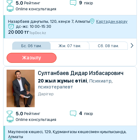
9
5.0
Рейтинг
пікір
Online консультация
Назарбаев даңғылы, 120, кеңсе 7, Алматы
Картадан қарау
дс-жс: 10:00-15:30
20 000 тг
TopDoc.kz
Бс. 06 там.
Жм. 07 там.
Сб. 08 там.
Жазылу
Султанбаев Дидар Избасарович
20 жыл жұмыс өтілі
,
Психиатр
,
психотерапевт
Дәрігер
4
5.0
Рейтинг
пікір
Online консультация
Мауленов көшесі, 129, Құрманғазы көшесімен қиылысында,
Алматы