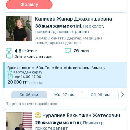
Жазылу
Калиева Жанар Джаханшаевна
38 жыл жұмыс өтілі
,
Нарколог
,
психиатр
,
психотерапевт
Жоғары санатты дәрігер
,
Медицина
ғылымдарының докторы
76
4.8
Рейтинг
пікір
Online консультация
Валиханов к-сі, 63а, Төле би к-сінің қиылысы, Алматы
Картадан қарау
ср: 14:00-17:00
20 000 тг
TopDoc.kz
Бс. 06 там.
Жм. 07 там.
Сб. 08 там.
Таңдалған күнге жазба жоқ
Нуралиев Бакытжан Жетесович
26 жыл жұмыс өтілі
,
Психиатр
,
психотерапевт