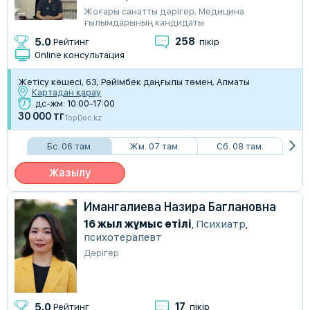
Жоғары санатты дәрігер
,
Медицина
ғылымдарының кандидаты
258
5.0
Рейтинг
пікір
Online консультация
Жетісу көшесі, 63, Рәйімбек даңғылы төмен, Алматы
Картадан қарау
дс-жм: 10:00-17:00
30 000 тг
TopDoc.kz
Бс. 06 там.
Жм. 07 там.
Сб. 08 там.
Жазылу
Имангалиева Назира Баглановна
16 жыл жұмыс өтілі
,
Психиатр
,
психотерапевт
Дәрігер
17
5.0
Рейтинг
пікір