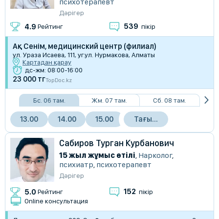
психотерапевт
Дәрігер
539
4.9
Рейтинг
пікір
Ақ Сенім, медицинский центр (филиал)
ул. Ураза Исаева, 111, уг.ул. Нурмакова, Алматы
Картадан қарау
дс-жм: 08:00-16:00
23 000 тг
TopDoc.kz
Бс. 06 там.
Жм. 07 там.
Сб. 08 там.
13.00
14.00
15.00
Тағы…
Сабиров Турган Курбанович
15 жыл жұмыс өтілі
,
Нарколог
,
психиатр
,
психотерапевт
Дәрігер
152
5.0
Рейтинг
пікір
Online консультация