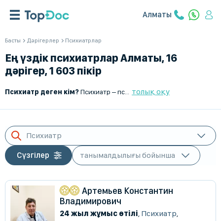
Алматы
Басты
Дәрігерлер
Психиатрлар
Ең үздік психиатрлар Алматы, 16
дәрігер, 1 603 пікір
толық оқу
Психиатр деген кім?
Психиатр – психикалық бұзылыстарды диагностикалау, емдеу және алдын алу ісімен айналысатын дәрігер. Психологтан айырмашылығы, психиатр медициналық білім алып, дәрілік терапияны тағайындай алады. Ол депрессиямен, алаңдаушылық бұзылыстармен, шизофрениямен, биполярлық аффективті бұзылыспен және басқа да психикалық аурулармен ауыратын пациенттермен жұмыс істейді.
Психиатр
Сүзгілер
Артемьев Константин
Владимирович
24 жыл жұмыс өтілі
,
Психиатр
,