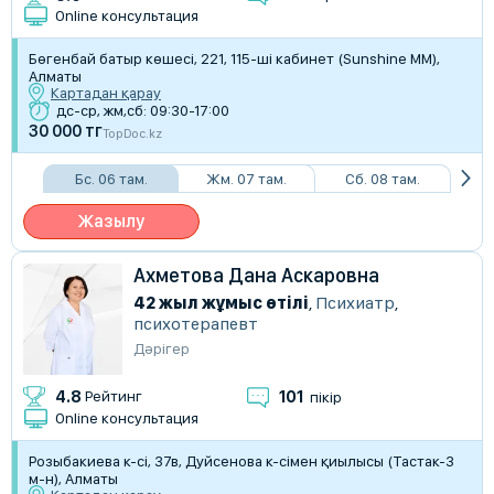
Online консультация
Бөгенбай батыр көшесі, 221, 115-ші кабинет (Sunshine ММ),
Алматы
Картадан қарау
дс-ср, жм,сб: 09:30-17:00
30 000 тг
TopDoc.kz
Бс. 06 там.
Жм. 07 там.
Сб. 08 там.
Жазылу
Ахметова Дана Аскаровна
42 жыл жұмыс өтілі
,
Психиатр
,
психотерапевт
Дәрігер
101
4.8
Рейтинг
пікір
Online консультация
Розыбакиева к-сі, 37в, Дуйсенова к-сімен қиылысы (Тастак-3
м-н), Алматы