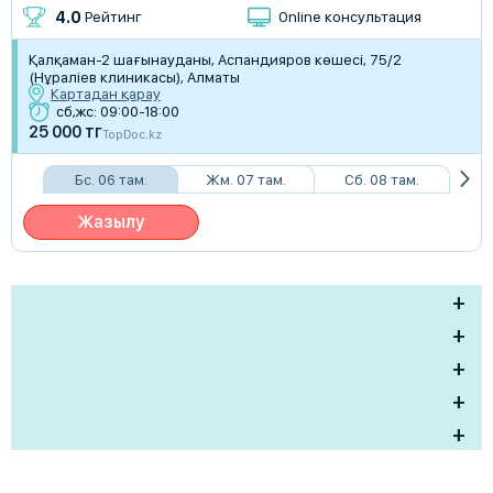
4.0
Рейтинг
Online консультация
Қалқаман-2 шағынауданы, Аспандияров көшесі, 75/2
(Нұраліев клиникасы), Алматы
Картадан қарау
сб,жс: 09:00-18:00
25 000 тг
TopDoc.kz
Бс. 06 там.
Жм. 07 там.
Сб. 08 там.
Жазылу