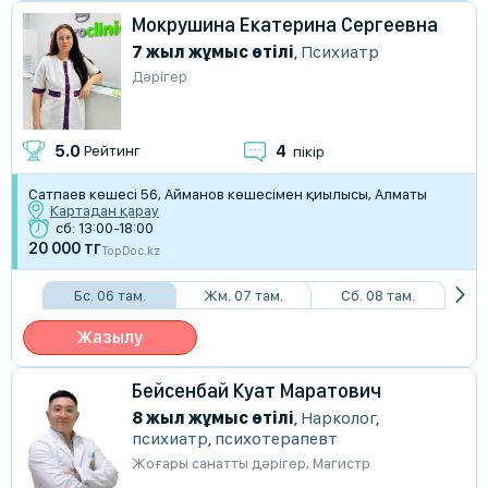
Мокрушина Екатерина Сергеевна
7 жыл жұмыс өтілі
,
Психиатр
Дәрігер
4
5.0
Рейтинг
пікір
Сатпаев көшесі 56, Айманов көшесімен қиылысы, Алматы
Картадан қарау
сб: 13:00-18:00
20 000 тг
TopDoc.kz
Бс. 06 там.
Жм. 07 там.
Сб. 08 там.
Жазылу
Бейсенбай Куат Маратович
8 жыл жұмыс өтілі
,
Нарколог
,
психиатр
,
психотерапевт
Жоғары санатты дәрігер
,
Магистр