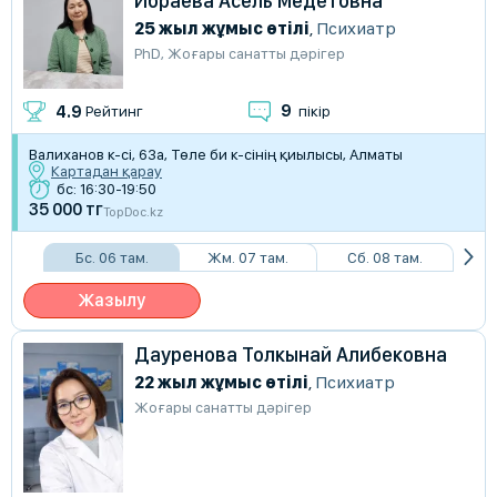
Ибраева Асель Медетовна
25 жыл жұмыс өтілі
,
Психиатр
PhD
,
Жоғары санатты дәрігер
9
4.9
Рейтинг
пікір
Валиханов к-сі, 63а, Төле би к-сінің қиылысы, Алматы
Картадан қарау
бс: 16:30-19:50
35 000 тг
TopDoc.kz
Бс. 06 там.
Жм. 07 там.
Сб. 08 там.
Жазылу
Дауренова Толкынай Алибековна
22 жыл жұмыс өтілі
,
Психиатр
Жоғары санатты дәрігер