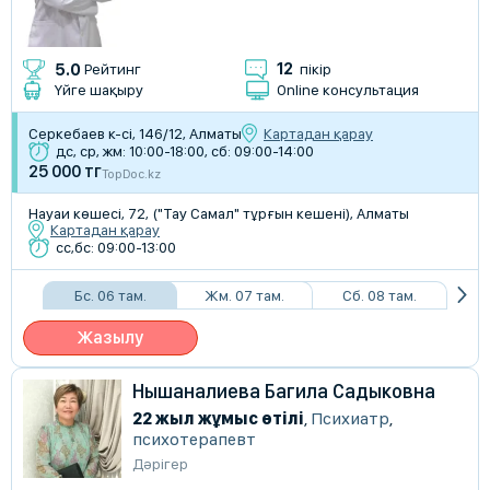
12
5.0
Рейтинг
пікір
Үйге шақыру
Online консультация
Серкебаев к-сі, 146/12, Алматы
Картадан қарау
дс, ср, жм: 10:00-18:00, сб: 09:00-14:00
25 000 тг
TopDoc.kz
Науаи көшесі, 72, ("Тау Самал" тұрғын кешені), Алматы
Картадан қарау
сс,бс: 09:00-13:00
Бс. 06 там.
Жм. 07 там.
Сб. 08 там.
Жазылу
Нышаналиева Багила Садыковна
22 жыл жұмыс өтілі
,
Психиатр
,
психотерапевт
Дәрігер