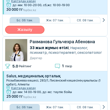
Картадан қарау
дс-жм: 10:00-20:00, сб,жс: 10:00-19:00
30 000 тг
TopDoc.kz
Бс. 06 там.
Жм. 07 там.
Сб. 08 там.
Жазылу
Рахманова Гульчехра Абеновна
33 жыл жұмыс өтілі
,
Нарколог
,
психиатр
,
психотерапевт
,
сексопатолог
Дәрігер
1
5.0
Рейтинг
пікір
Salus, медициналық орталық
Розыбакиева көшесі, 283/1, Лисянский көшесінің қиылысы (1
қабат), Алматы
Картадан қарау
дс-жм: 14:00-19:00, дс-жс: тәулік бойы
25 000 тг
TopDoc.kz
Бс. 06 там.
Жм. 07 там.
Сб. 08 там.