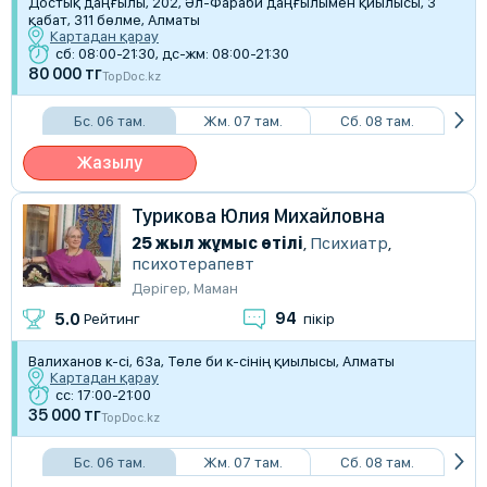
Достық даңғылы, 202, Әл-Фараби даңғылымен қиылысы, 3
қабат, 311 бөлме, Алматы
Картадан қарау
сб: 08:00-21:30, дс-жм: 08:00-21:30
80 000 тг
TopDoc.kz
Бс. 06 там.
Жм. 07 там.
Сб. 08 там.
Жазылу
Турикова Юлия Михайловна
25 жыл жұмыс өтілі
,
Психиатр
,
психотерапевт
Дәрігер
,
Маман
94
5.0
Рейтинг
пікір
Валиханов к-сі, 63а, Төле би к-сінің қиылысы, Алматы
Картадан қарау
сс: 17:00-21:00
35 000 тг
TopDoc.kz
Бс. 06 там.
Жм. 07 там.
Сб. 08 там.