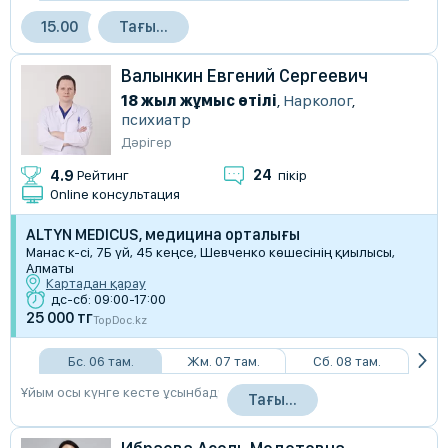
15.00
Тағы…
Валынкин Евгений Сергеевич
18 жыл жұмыс өтілі
,
Нарколог
,
психиатр
Дәрігер
24
4.9
Рейтинг
пікір
Online консультация
ALTYN MEDICUS, медицина орталығы
Манас к-сі, 7Б үй, 45 кеңсе, Шевченко көшесінің қиылысы,
Алматы
Картадан қарау
дс-сб: 09:00-17:00
25 000 тг
TopDoc.kz
Бс. 06 там.
Жм. 07 там.
Сб. 08 там.
Ұйым осы күнге кесте ұсынбады
Тағы…