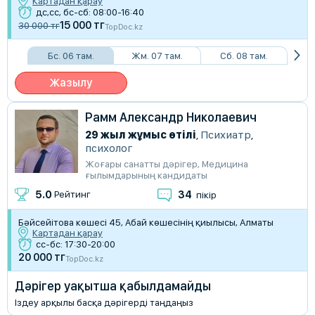
Картадан қарау
дс,сс, бс-сб: 08:00-16:40
15 000 тг
30 000 тг
TopDoc.kz
Бс. 06 там.
Жм. 07 там.
Сб. 08 там.
Жазылу
Рамм Александр Николаевич
29 жыл жұмыс өтілі
,
Психиатр
,
психолог
Жоғары санатты дәрігер
,
Медицина
ғылымдарының кандидаты
34
5.0
Рейтинг
пікір
Бәйсейітова көшесі 45, Абай көшесінің қиылысы, Алматы
Картадан қарау
сс-бс: 17:30-20:00
20 000 тг
TopDoc.kz
Дәрігер уақытша қабылдамайды
Іздеу арқылы басқа дәрігерді таңдаңыз