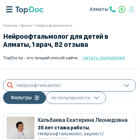
Алматы
Главная
Врачи
Нейроофтальмологи
Нейроофтальмолог для детей в
Алматы, 1 врач, 82 отзыва
читать подробнее
TopDoc.kz - это лучший способ найти квалифицированного нейроофтальмолога для ребёнка в Алматы. У нас собраны опытные специалисты, которые помогут вашему ребёнку справиться с проблемами зрения. Доступен выезд на дом. Записывайтесь на приём онлайн и получите качественное медицинское обслуживание, не выходя из дома. Мы работаем для вас с Понедельника по Пятницу.
Нейроофтальмолог
Фильтры
Хальбаева Екатерина Леонидовна
35 лет стажа работы
,
Нейроофтальмолог
,
окулист/