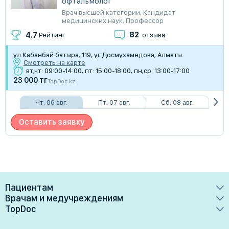
офтальмолог
Врач высшей категории
,
Кандидат
медицинских наук
,
Профессор
82
4.7
Рейтинг
отзыва
​ул.Кабанбай батыра, 119, уг.Досмухамедова, Алматы
Смотреть на карте
вт,чт: 09:00-14:00, пт: 15:00-18:00, пн,ср: 13:00-17:00
23 000 тг
TopDoc.kz
Чт. 06 авг.
Пт. 07 авг.
Сб. 08 авг.
Оставить заявку
Пациентам
Врачам и медучреждениям
Врачи
TopDoc
Преимущества
Клиники
О сервисе
Тарифные планы