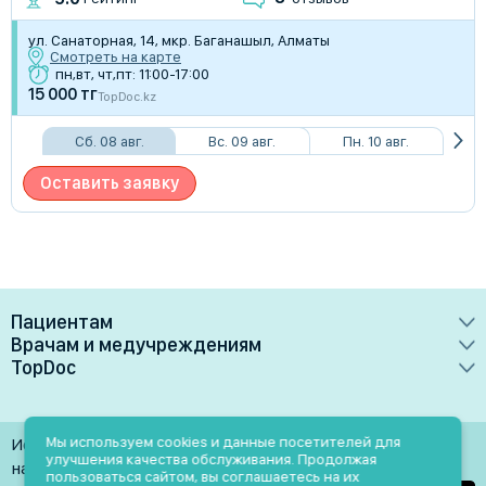
ул. Санаторная, 14, мкр. Баганашыл, Алматы
Смотреть на карте
пн,вт, чт,пт: 11:00-17:00
15 000 тг
TopDoc.kz
Сб. 08 авг.
Вс. 09 авг.
Пн. 10 авг.
Оставить заявку
Пациентам
Врачам и медучреждениям
Врачи
TopDoc
Преимущества
Клиники
О сервисе
Тарифные планы
Лаборатории
Контакты
Мы используем cookies и данные посетителей для
Использование материалов разрешено только при
Медучреждениям
улучшения качества обслуживания. Продолжая
Услуги
Помощь
наличии активной ссылки на источник
пользоваться сайтом, вы соглашаетесь на их
Врачам