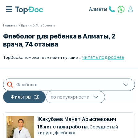
Алматы
Главная
Врачи
Флебологи
Флеболог для ребенка в Алматы, 2
врача, 74 отзыва
читать подробнее
TopDoc.kz поможет вам найти лучшие флебологи для детей в Алматы. Наши специалисты работают Пн-Пт и специализируются на лечении детей. Мы выбираем только лучших, чтобы предоставить вам качественные медицинские услуги. Найдите подходящего врача в вашем городе и запишитесь на прием уже сейчас.
Флеболог
Фильтры
Жакубаев Манат Арыспекович
18 лет стажа работы
,
Сосудистый
хирург
,
флеболог