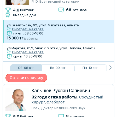
PhD
,
Врач высшей категории
66
4.6
Рейтинг
отзывов
Выезд на дом
ул. ​Желтоксан, 62, уг.ул. Макатаева, Алматы
Смотреть на карте
пн-пт: 08:00-16:00
15 000 тг
TopDoc.kz
ул.Маркова, 61/1​, блок 2, 2 этаж, уг.ул. Попова, Алматы
Смотреть на карте
ср-пт: 16:30-18:00
Сб. 08 авг.
Вс. 09 авг.
Пн. 10 авг.
Оставить заявку
Калышев Руслан Сапиевич
32 года стажа работы
,
Сосудистый
хирург
,
флеболог
Врач
,
Доктор медицинских наук
8
5.0
Рейтинг
отзывов