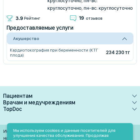
круглосуточно, пн-вс:
круглосуточно, пн-вс: круглосуточно
19
3.9
Рейтинг
отзывов
Предоставляемые услуги
Акушерство
Кардиотокография при беременности (КТГ
234 230 тг
плода)
Пациентам
Врачам и медучреждениям
Врачи
TopDoc
Преимущества
Клиники
О сервисе
Тарифные планы
Лаборатории
Контакты
Мы используем cookies и данные посетителей для
Использование материалов разрешено только при
Медучреждениям
улучшения качества обслуживания. Продолжая
Услуги
Помощь
наличии активной ссылки на источник