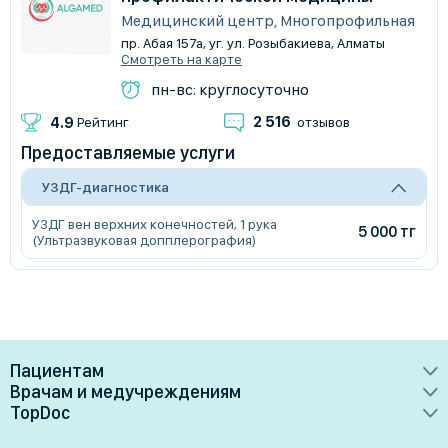
Медицинский центр, Многопрофильная
пр. Абая 157а, уг. ул. Розыбакиева, Алматы
Смотреть на карте
пн-вс: круглосуточно
2 516
4.9
Рейтинг
отзывов
Предоставляемые услуги
УЗДГ-диагностика
УЗДГ вен верхних конечностей, 1 рука
5 000 тг
(Ультразвуковая допплерография)
Пациентам
Врачам и медучреждениям
Врачи
TopDoc
Преимущества
Клиники
О сервисе