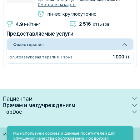
Смотреть на карте
пн-вс: круглосуточно
2 516
4.9
Рейтинг
отзывов
Предоставляемые услуги
Физиотерапия
1 000 тг
Ультразвуковая терапия, 1 зона
Пациентам
Врачам и медучреждениям
Врачи
TopDoc
Преимущества
Клиники
О сервисе
Тарифные планы
Лаборатории
Контакты
Мы используем cookies и данные посетителей для
Использование материалов разрешено только при
Медучреждениям
улучшения качества обслуживания. Продолжая
Услуги