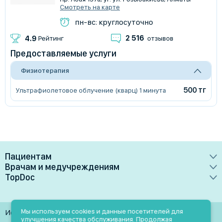
Смотреть на карте
пн-вс: круглосуточно
2 516
4.9
Рейтинг
отзывов
Предоставляемые услуги
Физиотерапия
500 тг
Ультрафиолетовое облучение (кварц) 1 минута
Пациентам
Врачам и медучреждениям
Врачи
TopDoc
Преимущества
Клиники
О сервисе
Тарифные планы
Лаборатории
Контакты
Мы используем cookies и данные посетителей для
Использование материалов разрешено только при
Медучреждениям
улучшения качества обслуживания. Продолжая
Услуги