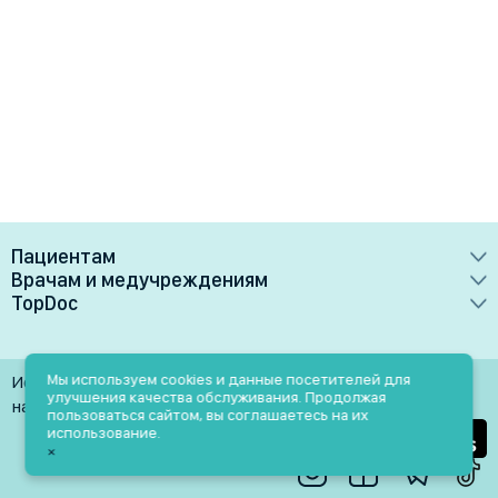
Пациентам
Врачам и медучреждениям
Врачи
TopDoc
Преимущества
Клиники
О сервисе
Тарифные планы
Лаборатории
Контакты
Мы используем cookies и данные посетителей для
Использование материалов разрешено только при
Медучреждениям
улучшения качества обслуживания. Продолжая
Услуги
Помощь
наличии активной ссылки на источник
пользоваться сайтом, вы соглашаетесь на их
Врачам
использование.
Блог
×
Личный кабинет
Пн-Пт: 9.00-18.00
Акции и скидки