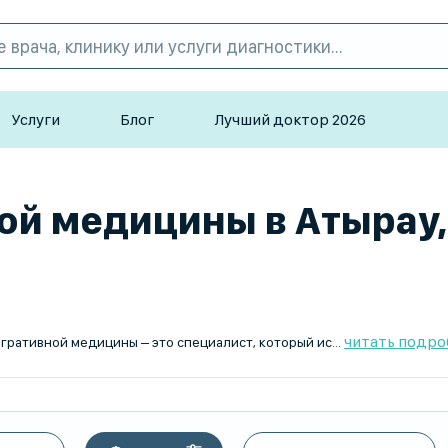
Услуги
Блог
Лучший доктор 2026
й медицины в Атырау, 
читать подро
оторый использует комплексный подход к здоровью, объединяя традиционные методы лечения с альтернативными и натуральными терапиями. Он рассматривает организм как целостную систему, учитывая физическое, эмоциональное и психическое состояние пациента.