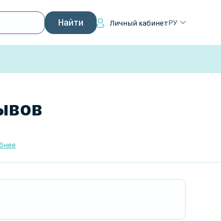
РУ
Личный кабинет
зывов
бнее
, включая врождённые аномалии, воспалител