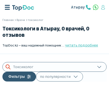
Атырау
Главная
Врачи
токсиколог
Токсикологи в Атырау, 0 врачей, 0
отзывов
читать подробнее
TopDoc.kz – ваш надежный помощник в поиске опытных токсикологов в Атырау. На нашем сайте вы сможете ознакомиться с детальными профилями врачей, оценками и отзывами пациентов, что позволит вам выбрать наиболее подходящего специалиста. Мы предлагаем удобный интерфейс и актуальную информацию, чтобы вы могли быстро найти нужного врача и записаться на прием. Здоровье превыше всего, поэтому доверяйте выбору профессионалов вместе с TopDoc.kz.
Токсиколог
Фильтры