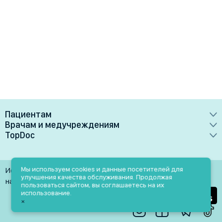
Пациентам
Врачам и медучреждениям
Врачи
TopDoc
Преимущества
Клиники
О сервисе
Тарифные планы
Лаборатории
Контакты
Мы используем cookies и данные посетителей для
Использование материалов разрешено только при
Медучреждениям
улучшения качества обслуживания. Продолжая
Услуги
Помощь
наличии активной ссылки на источник
пользоваться сайтом, вы соглашаетесь на их
Врачам
использование.
Блог
×
Личный кабинет
Пн-Пт: 9.00-18.00
Акции и скидки