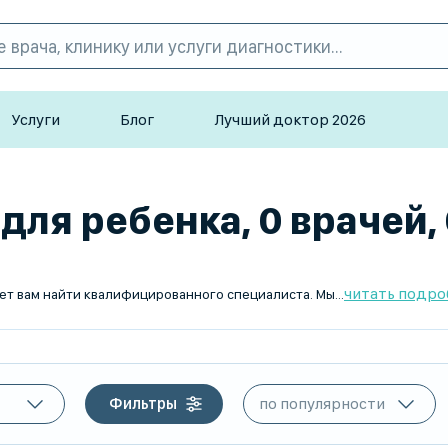
Услуги
Блог
Лучший доктор 2026
для ребенка, 0 врачей,
читать подро
Ищете сурдолога для ребенка в Атырау? TopDoc.kz поможет вам найти квалифицированного специалиста. Мы предлагаем информацию о рейтингах врачей, отзывах пациентов и возможность быстрой записи на прием. С нами вы сможете выбрать лучшего сурдолога в Атырау для вашего ребенка. Используйте TopDoc.kz для поиска и подбора врача уже сегодня!
Фильтры