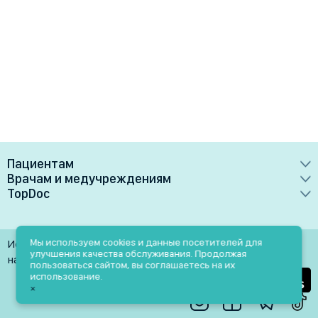
Пациентам
Врачам и медучреждениям
Врачи
TopDoc
Преимущества
Клиники
О сервисе
Тарифные планы
Лаборатории
Контакты
Мы используем cookies и данные посетителей для
Использование материалов разрешено только при
Медучреждениям
улучшения качества обслуживания. Продолжая
Услуги
Помощь
наличии активной ссылки на источник
пользоваться сайтом, вы соглашаетесь на их
Врачам
использование.
Блог
×
Личный кабинет
Пн-Пт: 9.00-18.00
Акции и скидки