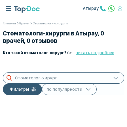
Атырау
Главная
Врачи
Стоматологи-хирурги
Стоматологи-хирурги в Атырау, 0
врачей, 0 отзывов
читать подробнее
Кто такой стоматолог-хирург?
Стоматолог-хирург — это врач, специализирующийся на хирургическом лечении заболеваний зубов, десен и челюстно-лицевой области. Он выполняет удаление зубов, проводит операции по имплантации, лечит воспалительные процессы и травмы, а также занимается восстановлением тканей ротовой полости.
Стоматолог-хирург
Фильтры