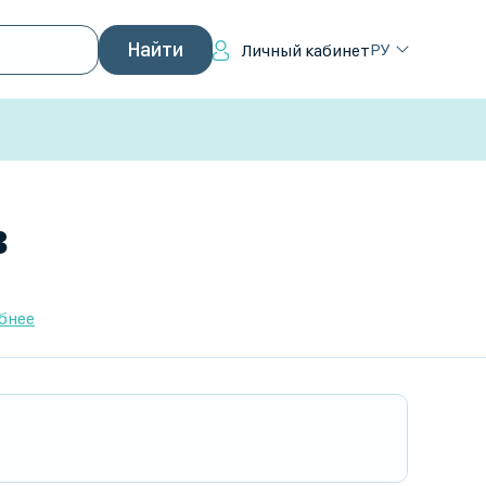
РУ
Личный кабинет
в
бнее