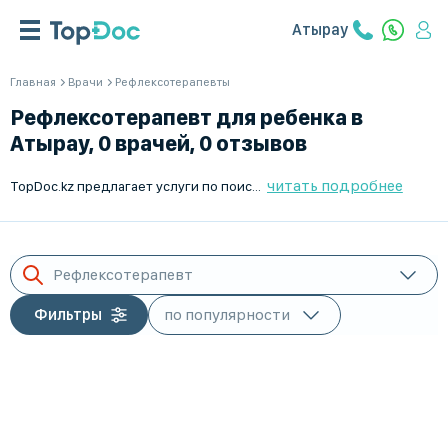
Атырау
Главная
Врачи
Рефлексотерапевты
Рефлексотерапевт для ребенка в
Атырау, 0 врачей, 0 отзывов
читать подробнее
TopDoc.kz предлагает услуги по поиску и подбору лучших рефлексотерапевтов в Атырау. Наши специалисты работают с детьми, обеспечивая высокий уровень медицинской помощи. Мы поможем вам найти квалифицированного врача, который заботится о здоровье вашего ребенка. Запишитесь на приём онлайн через наш сайт и получите качественные услуги рефлексотерапии в Атырау. Ваше здоровье и здоровье ваших близких - наш приоритет.
Рефлексотерапевт
Фильтры