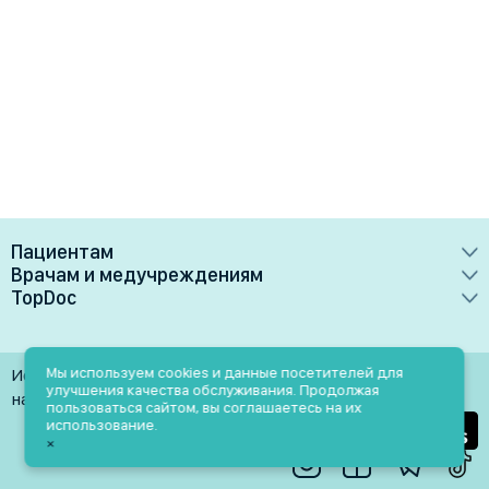
Пациентам
Врачам и медучреждениям
Врачи
TopDoc
Преимущества
Клиники
О сервисе
Тарифные планы
Лаборатории
Контакты
Мы используем cookies и данные посетителей для
Использование материалов разрешено только при
Медучреждениям
улучшения качества обслуживания. Продолжая
Услуги
Помощь
наличии активной ссылки на источник
пользоваться сайтом, вы соглашаетесь на их
Врачам
использование.
Блог
×
Личный кабинет
Пн-Пт: 9.00-18.00
Акции и скидки