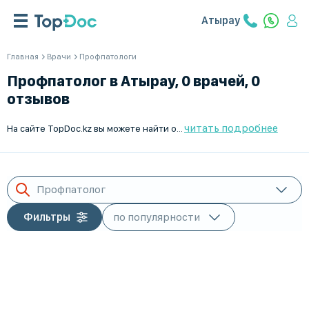
Атырау
Главная
Врачи
Профпатологи
Профпатолог в Атырау, 0 врачей, 0
отзывов
читать подробнее
На сайте TopDoc.kz вы можете найти опытных профпатологов для детей в Атырау. Наш сервис помогает быстро и удобно выбрать врача, подходящего именно для вашего ребёнка. Все специалисты прошли строгий отбор и имеют высокие рейтинги. Записывайтесь на приём через наш сайт и будьте уверены в высоком качестве медицинской помощи. TopDoc.kz – ваш надёжный помощник в выборе лучших врачей в Атырау.
Профпатолог
Фильтры