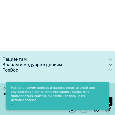
Пациентам
Врачам и медучреждениям
Врачи
TopDoc
Преимущества
Клиники
О сервисе
Тарифные планы
Лаборатории
Контакты
Мы используем cookies и данные посетителей для
Использование материалов разрешено только при
Медучреждениям
улучшения качества обслуживания. Продолжая
Услуги
Помощь
наличии активной ссылки на источник
пользоваться сайтом, вы соглашаетесь на их
Врачам
использование.
Блог
×
Личный кабинет
Пн-Пт: 9.00-18.00
Акции и скидки