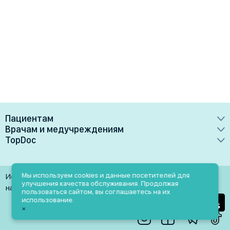
Пациентам
Врачам и медучреждениям
Врачи
TopDoc
Преимущества
Клиники
О сервисе
Тарифные планы
Лаборатории
Контакты
Мы используем cookies и данные посетителей для
Использование материалов разрешено только при
Медучреждениям
улучшения качества обслуживания. Продолжая
Услуги
Помощь
наличии активной ссылки на источник
пользоваться сайтом, вы соглашаетесь на их
Врачам
использование.
Блог
×
Личный кабинет
Пн-Пт: 9.00-18.00
Акции и скидки