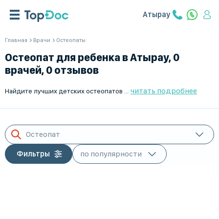
Атырау
Главная
Врачи
Остеопаты
Остеопат для ребенка в Атырау, 0
врачей, 0 отзывов
читать подробнее
Найдите лучших детских остеопатов в Атырау с помощью TopDoc.kz. Мы предоставляем возможность легко и быстро записаться на прием к квалифицированным врачам. Наша платформа предлагает список проверенных специалистов, готовых помочь вашим детям. Доверьте здоровье своего ребенка профессионалам и убедитесь в высоком качестве предоставляемых медицинских услуг. Запишитесь на прием онлайн прямо сейчас!
Остеопат
Фильтры