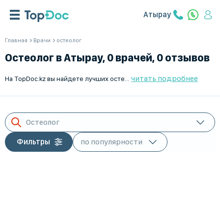
Атырау
Главная
Врачи
остеолог
Остеолог в Атырау, 0 врачей, 0 отзывов
читать подробнее
На TopDoc.kz вы найдете лучших остеологов для детей в Атырау. Наши врачи работают Пн-Пт и готовы помочь вашему ребенку. Удобный поиск и запись на прием онлайн. Найдите квалифицированного специалиста, который обеспечит вашему ребенку профессиональное лечение и уход. TopDoc.kz - ваш надежный помощник в поиске лучших врачей в Атырау.
Остеолог
Фильтры