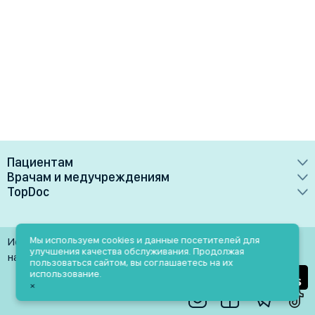
Пациентам
Врачам и медучреждениям
Врачи
TopDoc
Преимущества
Клиники
О сервисе
Тарифные планы
Лаборатории
Контакты
Мы используем cookies и данные посетителей для
Использование материалов разрешено только при
Медучреждениям
улучшения качества обслуживания. Продолжая
Услуги
Помощь
наличии активной ссылки на источник
пользоваться сайтом, вы соглашаетесь на их
Врачам
использование.
Блог
×
Личный кабинет
Пн-Пт: 9.00-18.00
Акции и скидки