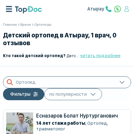
Атырау
Главная
Врачи
Ортопеды
Детский ортопед в Атырау, 1 врач, 0
отзывов
читать подробнее
Кто такой детский ортопед?
Детский ортопед — это врач, который занимается диагностикой, лечением и профилактикой заболеваний и патологий опорно-двигательного аппарата у детей. Он помогает выявить врожденные и приобретенные деформации костей, суставов и позвоночника, а также корректировать их развитие.
Ортопед
Фильтры
Есназаров Болат Нуртурганович
14 лет стажа работы
,
Ортопед
,
травматолог