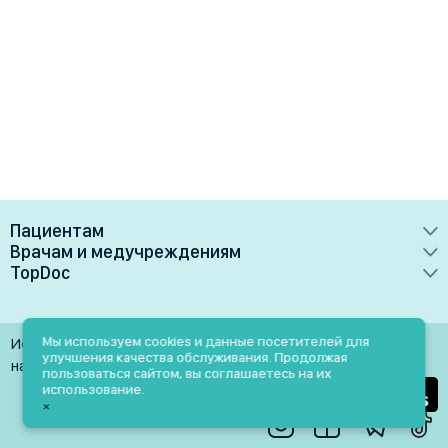
Пациентам
Врачам и медучреждениям
Врачи
TopDoc
Преимущества
Клиники
О сервисе
Тарифные планы
Лаборатории
Контакты
Мы используем cookies и данные посетителей для
Использование материалов разрешено только при
Медучреждениям
улучшения качества обслуживания. Продолжая
Услуги
Помощь
наличии активной ссылки на источник
пользоваться сайтом, вы соглашаетесь на их
Врачам
использование.
Блог
×
Личный кабинет
Пн-Пт: 9.00-18.00
Акции и скидки