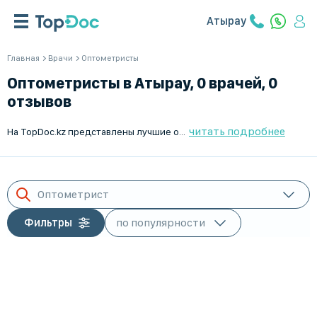
Атырау
Главная
Врачи
Оптометристы
Оптометристы в Атырау, 0 врачей, 0
отзывов
читать подробнее
На TopDoc.kz представлены лучшие офтальмологи в Атырау, которые помогут вам в лечении и профилактике заболеваний глаз. Наш онлайн-сервис позволяет легко сравнить квалификацию и опыт врачей, прочесть отзывы пациентов и записаться на прием в удобное время. Независимо от того, нужен ли вам детский офтальмолог или специалист по коррекции зрения, наш сервис поможет найти подходящего врача. Выбирая TopDoc.kz, вы получаете доступ к высококвалифицированным специалистам и современным методам лечения. Заботьтесь о своем зрении вместе с нами!
Оптометрист
Фильтры