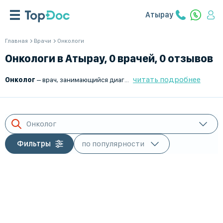
Атырау
Главная
Врачи
Онкологи
Онкологи в Атырау, 0 врачей, 0 отзывов
читать подробнее
Онколог
– врач, занимающийся диагностикой, лечением и профилактикой онкологических заболеваний. Он выявляет злокачественные и доброкачественные опухоли, подбирает терапию и наблюдает за динамикой болезни. Лечение может включать хирургические методы, химиотерапию, лучевую терапию, таргетную и иммунотерапию.
Онколог
Фильтры