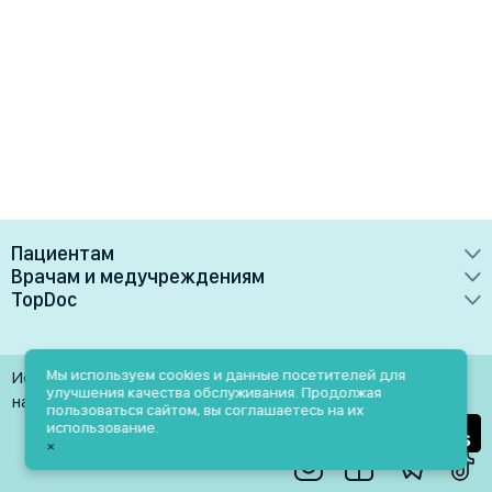
Пациентам
Врачам и медучреждениям
Врачи
TopDoc
Преимущества
Клиники
О сервисе
Тарифные планы
Лаборатории
Контакты
Мы используем cookies и данные посетителей для
Использование материалов разрешено только при
Медучреждениям
улучшения качества обслуживания. Продолжая
Услуги
Помощь
наличии активной ссылки на источник
пользоваться сайтом, вы соглашаетесь на их
Врачам
использование.
Блог
×
Личный кабинет
Пн-Пт: 9.00-18.00
Акции и скидки