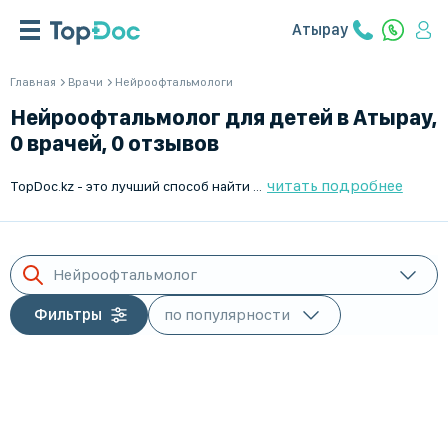
Атырау
Главная
Врачи
Нейроофтальмологи
Нейроофтальмолог для детей в Атырау,
0 врачей, 0 отзывов
читать подробнее
TopDoc.kz - это лучший способ найти квалифицированного нейроофтальмолога для ребёнка в Атырау. У нас собраны опытные специалисты, которые помогут вашему ребёнку справиться с проблемами зрения. Доступен выезд на дом. Записывайтесь на приём онлайн и получите качественное медицинское обслуживание, не выходя из дома. Мы работаем для вас с Понедельника по Пятницу.
Нейроофтальмолог
Фильтры