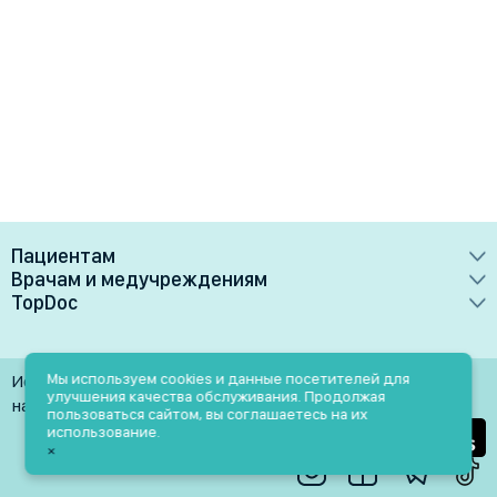
Пациентам
Врачам и медучреждениям
Врачи
TopDoc
Преимущества
Клиники
О сервисе
Тарифные планы
Лаборатории
Контакты
Мы используем cookies и данные посетителей для
Использование материалов разрешено только при
Медучреждениям
улучшения качества обслуживания. Продолжая
Услуги
Помощь
наличии активной ссылки на источник
пользоваться сайтом, вы соглашаетесь на их
Врачам
использование.
Блог
×
Личный кабинет
Пн-Пт: 9.00-18.00
Акции и скидки