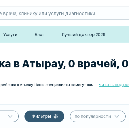
Услуги
Блог
Лучший доктор 2026
а в Атырау, 0 врачей, 
читать подро
TopDoc.kz – это надежный сервис по поиску миколога для ребенка в Атырау. Наши специалисты помогут вам найти лучшего врача, который предоставит качественное лечение и консультации. Рабочие дни: Пн-Пт. Выезд на дом: нет. Используйте TopDoc.kz для быстрого и удобного поиска миколога для вашего ребенка.
Фильтры