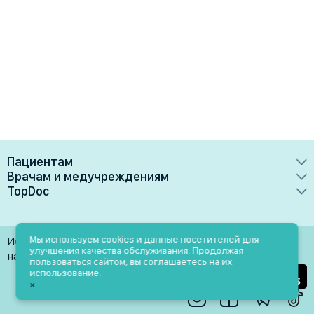
Пациентам
Врачам и медучреждениям
Врачи
TopDoc
Преимущества
Клиники
О сервисе
Тарифные планы
Лаборатории
Контакты
Мы используем cookies и данные посетителей для
Использование материалов разрешено только при
Медучреждениям
улучшения качества обслуживания. Продолжая
Услуги
Помощь
наличии активной ссылки на источник
пользоваться сайтом, вы соглашаетесь на их
Врачам
использование.
Блог
×
Личный кабинет
Пн-Пт: 9.00-18.00
Акции и скидки