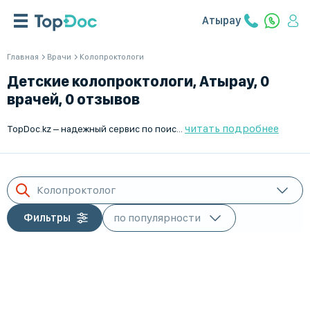
Атырау
Главная
Врачи
Колопроктологи
Детские колопроктологи, Атырау, 0
врачей, 0 отзывов
читать подробнее
TopDoc.kz – надежный сервис по поиску колоно-проктологов для детей в Атырау. У нас вы найдете лучших специалистов в этой области, которые заботятся о здоровье вашего ребенка и предоставляют качественные медицинские услуги. Записывайтесь на прием онлайн и убедитесь сами в профессионализме наших врачей. Оптимальные условия и индивидуальный подход к каждому пациенту.
Колопроктолог
Фильтры