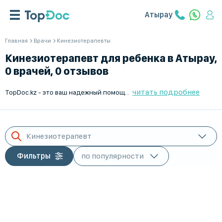
Атырау
Главная
Врачи
Кинезиотерапевты
Кинезиотерапевт для ребенка в Атырау,
0 врачей, 0 отзывов
читать подробнее
TopDoc.kz - это ваш надежный помощник в поиске высококвалифицированного кинезиотерапевта для ребенка в Атырау. Мы предлагаем актуальные данные о врачах: рейтинги, отзывы, график работы и возможность онлайн-записи. Наши услуги помогут вам легко и быстро найти лучшего специалиста для вашего ребенка и обеспечить ему качественное лечение. Доверьтесь профессионалам с TopDoc.kz и будьте уверены в здоровье вашего ребенка!
Кинезиотерапевт
Фильтры