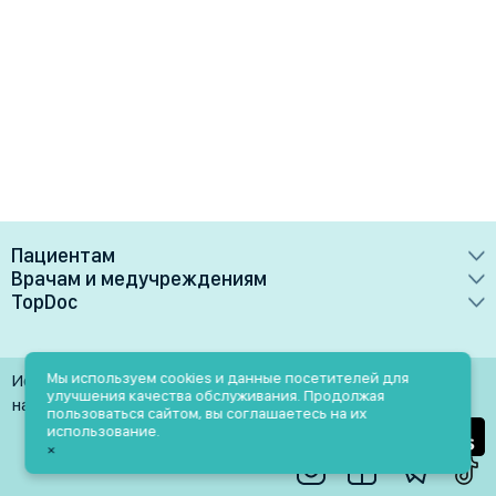
Пациентам
Врачам и медучреждениям
Врачи
TopDoc
Преимущества
Клиники
О сервисе
Тарифные планы
Лаборатории
Контакты
Мы используем cookies и данные посетителей для
Использование материалов разрешено только при
Медучреждениям
улучшения качества обслуживания. Продолжая
Услуги
Помощь
наличии активной ссылки на источник
пользоваться сайтом, вы соглашаетесь на их
Врачам
использование.
Блог
×
Личный кабинет
Пн-Пт: 9.00-18.00
Акции и скидки