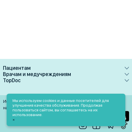
Пациентам
Врачам и медучреждениям
Врачи
TopDoc
Преимущества
Клиники
О сервисе
Тарифные планы
Лаборатории
Контакты
Мы используем cookies и данные посетителей для
Использование материалов разрешено только при
Медучреждениям
улучшения качества обслуживания. Продолжая
Услуги
Помощь
наличии активной ссылки на источник
пользоваться сайтом, вы соглашаетесь на их
Врачам
использование.
Блог
×
Личный кабинет
Пн-Пт: 9.00-18.00
Акции и скидки