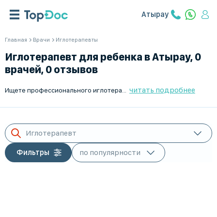
Атырау
Главная
Врачи
Иглотерапевты
Иглотерапевт для ребенка в Атырау, 0
врачей, 0 отзывов
читать подробнее
Ищете профессионального иглотерапевта для вашего ребенка в Атырау? На TopDoc.kz собрано большое количество опытных специалистов, которые помогут вашему ребенку восстановить здоровье. У нас доступные цены и возможность выезда на дом. Удобный интерфейс сайта позволяет выбрать врача, ознакомиться с отзывами и записаться на прием онлайн. Доверяйте здоровье детей только проверенным профессионалам с TopDoc.kz!
Иглотерапевт
Фильтры